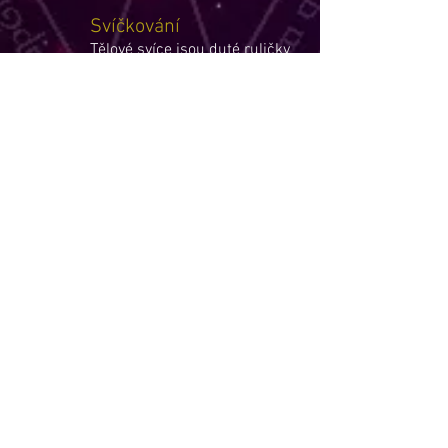
Svíčkování
Tělové svíce jsou duté ruličky
vyrobené z bavlněného
plátna, které je napuštěné
včelím voskem s kurkumou a
bylinnou esencí. Slouží
hlavně jako pomocný
prostředek k úlevě od mnoha
bolestí a neduhů, také k
detoxikaci organismu,
relaxaci a očistě těla, ale i
ducha.
Svíce se aplikují na bolestivé,
či reflexní body na těle. Při
hoření vzniká uvnitř svíce
dým, který proudí směrem
dolů, do místa aplikace. V
dýmu jsou obsažené účinné
látky z včelího vosku,
kurkumy a bylinných esencí.
Svíce jsou jako vysavač, který