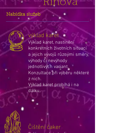
Říhová
​Nabídka služeb
výklad karet
Výklad karet
,
nastínění
konkrétních životních situací
a jejich vývojů různými směry,
výhody či nevýhody
jednotlivých variant.
Konzultace při výběru některé
z nich.
Výklad karet probíhá i na
dálku.
Čištění čaker