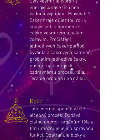
Celý vesmír je tvořen z
energie a naše tělo není
žádnou výjimkou. Hlavních 7
čaker hraje důležitou roli v
souvislosti s harmonií s
celým vesmírem a naším
zdravím.
Pročištění
jednotlivých čaker p
omocí
kyvadla a čakrových kamenů,
pročistím
jednotlivé čakry,
nasměruji energie k
ozdravnému procesu těla.
Terapie probíhá i na dálku.
Reiki
Tato energie spouští v těle
léčebný proces. Dodává
čistou energii orgánům těla a
tím umožňuje jejich správnou
funkci. Odstraňuje bloky a