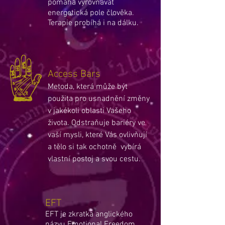
pomáhá vyrovnávat
energetická pole člověka.
Terapie probíhá i na dálku.
Access Bars
Metoda, která může být
použita pro usnadnění změny
v jakékoli oblasti Vašeho
života. Odstraňuje bariéry ve
vaší mysli, které Vás ovlivňují
a tělo si tak
ochotně vybírá
vlastní postoj a svou
cestu.
EFT
EFT je zkratka anglického
názvu Emotional Freedom