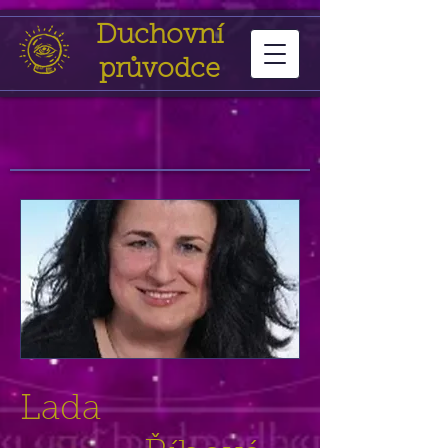
Duchovní
průvodce
Lada