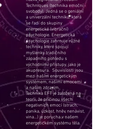
Techniques (technika emoční
svobody). Jedná se o geniální
a univerzální techniku, která
se řadí do skupiny
energetické (vibrační)
psychologie. Energetická
psychologie zahrnuje různé
techniky, které spojují
myšlenky tradičního
západního pohledu s
východními přístupy, jako je
akupresura. Souvislosti jsou
mezi naším energetickým
systémem, našimi emocemi
a naším zdravím.
Technika EFT je založena na
teorii, že příčinou všech
negativních emocí (strach,
panika, úzkost, hněv, nenávist,
vina…) je porucha v našem
energetickém systému těla.